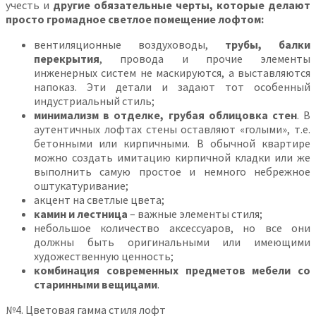
учесть и
другие обязательные черты, которые делают
просто громадное светлое помещение лофтом:
вентиляционные воздуховоды,
трубы, балки
перекрытия
, провода и прочие элементы
инженерных систем не маскируются, а выставляются
напоказ. Эти детали и задают тот особенный
индустриальный стиль;
минимализм в отделке, грубая облицовка стен
. В
аутентичных лофтах стены оставляют «голыми», т.е.
бетонными или кирпичными. В обычной квартире
можно создать имитацию кирпичной кладки или же
выполнить самую простое и немного небрежное
оштукатуривание;
акцент на светлые цвета;
камин и лестница
– важные элементы стиля;
небольшое количество аксессуаров, но все они
должны быть оригинальными или имеющими
художественную ценность;
комбинация современных предметов мебели со
старинными вещицами
.
№4. Цветовая гамма стиля лофт