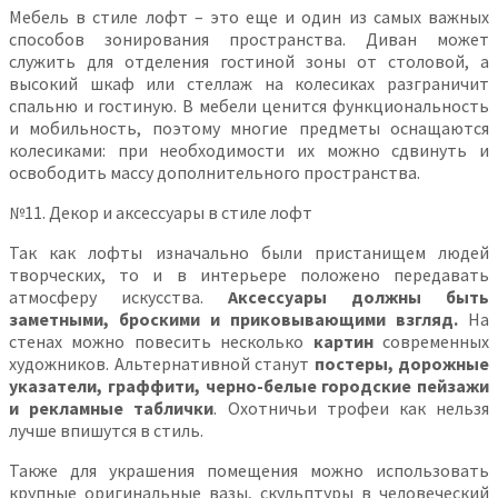
Мебель в стиле лофт – это еще и один из самых важных
способов зонирования пространства. Диван может
служить для отделения гостиной зоны от столовой, а
высокий шкаф или стеллаж на колесиках разграничит
спальню и гостиную. В мебели ценится функциональность
и мобильность, поэтому многие предметы оснащаются
колесиками: при необходимости их можно сдвинуть и
освободить массу дополнительного пространства.
№11. Декор и аксессуары в стиле лофт
Так как лофты изначально были пристанищем людей
творческих, то и в интерьере положено передавать
атмосферу искусства.
Аксессуары должны быть
заметными, броскими и приковывающими взгляд.
На
стенах можно повесить несколько
картин
современных
художников. Альтернативной станут
постеры, дорожные
указатели, граффити, черно-белые городские пейзажи
и рекламные таблички
. Охотничьи трофеи как нельзя
лучше впишутся в стиль.
Также для украшения помещения можно использовать
крупные оригинальные вазы, скульптуры в человеческий