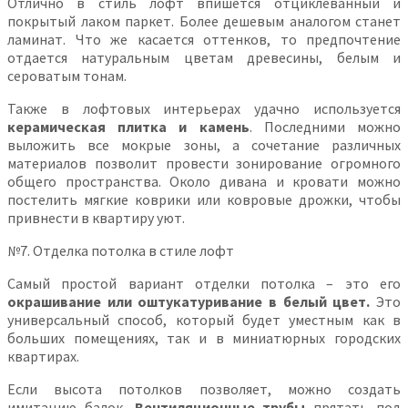
Отлично в стиль лофт впишется отциклеванный и
покрытый лаком паркет. Более дешевым аналогом станет
ламинат. Что же касается оттенков, то предпочтение
отдается натуральным цветам древесины, белым и
сероватым тонам.
Также в лофтовых интерьерах удачно используется
керамическая плитка и камень
. Последними можно
выложить все мокрые зоны, а сочетание различных
материалов позволит провести зонирование огромного
общего пространства. Около дивана и кровати можно
постелить мягкие коврики или ковровые дрожки, чтобы
привнести в квартиру уют.
№7. Отделка потолка в стиле лофт
Самый простой вариант отделки потолка – это его
окрашивание или оштукатуривание
в белый цвет.
Это
универсальный способ, который будет уместным как в
больших помещениях, так и в миниатюрных городских
квартирах.
Если высота потолков позволяет, можно создать
имитацию балок
. Вентиляционные трубы
прятать под