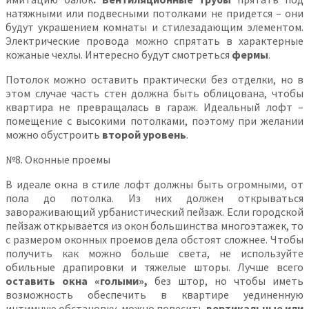
натяжными или подвесными потолками не придется – они
будут украшением комнаты и стилезадающим элементом.
Электрические провода можно спрятать в характерные
кожаные чехлы. Интересно будут смотреться
фермы
.
Потолок можно оставить практически без отделки, но в
этом случае часть стен должна быть облицована, чтобы
квартира не превращалась в гараж. Идеальный лофт –
помещение с высокими потолками, поэтому при желании
можно обустроить
второй уровень
.
№8. Оконные проемы
В идеале окна в стиле лофт должны быть огромными, от
пола до потолка. Из них должен открываться
завораживающий урбанистический пейзаж. Если городской
пейзаж открывается из окон большинства многоэтажек, то
с размером оконных проемов дела обстоят сложнее. Чтобы
получить как можно больше света, не используйте
обильные драпировки и тяжелые шторы. Лучше всего
оставить окна «голыми»,
без штор, но чтобы иметь
возможность обеспечить в квартире уединенную
интимную обстановку, можно повесить
вертикальные или