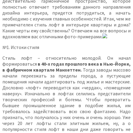
действительно гармоничное пространство, которое
полностью отвечает требованиям данного направления
дизайна интерьера, придется потрудиться, а начать
необходимо с изучения главных особенностей. Итак, чем же
примечателен стиль лофт в интерьере квартиры и дома?
Какие черты ему свойственны? Отвечаем на все вопросы и
вдохновляем вас отличными фото-примерами.
№1. Истоки стиля
Стиль лофт – относительно молодой. Он начал
формироваться
в 40-х годах прошлого века в Нью-Йорке,
в фабричном квартале Манхеттен.
Тогда заводы массово
начали переезжать за пределы города, а пустующие
помещения начали адаптировать под жилье и мастерские.
Дословно «лофт» переводится как «чердак», «помещение
наверху». Изначально в лофтах селились представители
творческих профессий и богемы. Чтобы превратить
бывшее промышленное здание в подобие жилья, им
требовалось задействовать всю свою фантазию. Надо
признать, что получалось у них очень и очень хорошо. Уже
через 20 лет лофты стали элитным жильем, ну, а о
популярности стиля лофт в наши дни даже говорить не