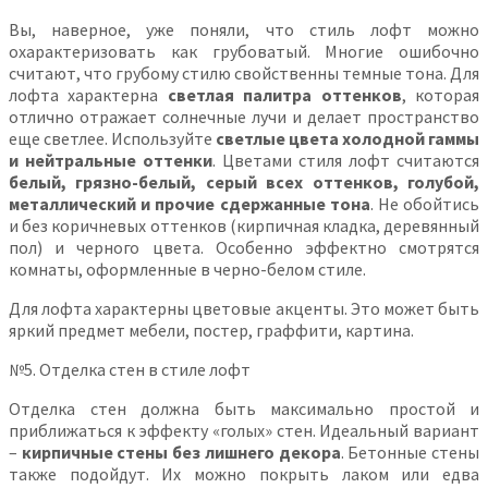
Вы, наверное, уже поняли, что стиль лофт можно
охарактеризовать как грубоватый. Многие ошибочно
считают, что грубому стилю свойственны темные тона. Для
лофта характерна
светлая палитра оттенков
, которая
отлично отражает солнечные лучи и делает пространство
еще светлее. Используйте
светлые цвета холодной гаммы
и нейтральные оттенки
. Цветами стиля лофт считаются
белый, грязно-белый, серый всех оттенков, голубой,
металлический и прочие сдержанные тона
. Не обойтись
и без коричневых оттенков (кирпичная кладка, деревянный
пол) и черного цвета. Особенно эффектно смотрятся
комнаты, оформленные в черно-белом стиле.
Для лофта характерны цветовые акценты. Это может быть
яркий предмет мебели, постер, граффити, картина.
№5. Отделка стен в стиле лофт
Отделка стен должна быть максимально простой и
приближаться к эффекту «голых» стен. Идеальный вариант
–
кирпичные стены без лишнего декора
. Бетонные стены
также подойдут. Их можно покрыть лаком или едва