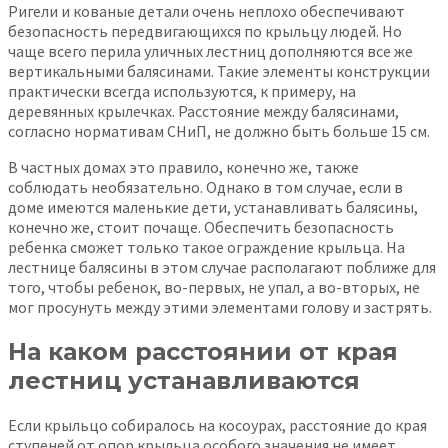
Ригели и кованые детали очень неплохо обеспечивают
безопасность передвигающихся по крыльцу людей. Но
чаще всего перила уличных лестниц дополняются все же
вертикальными балясинами. Такие элементы конструкции
практически всегда используются, к примеру, на
деревянных крылечках. Расстояние между балясинами,
согласно нормативам СНиП, не должно быть больше 15 см.
В частных домах это правило, конечно же, также
соблюдать необязательно. Однако в том случае, если в
доме имеются маленькие дети, устанавливать балясины,
конечно же, стоит почаще. Обеспечить безопасность
ребенка сможет только такое ограждение крыльца. На
лестнице балясины в этом случае располагают поближе для
того, чтобы ребенок, во-первых, не упал, а во-вторых, не
мог просунуть между этими элементами голову и застрять.
На каком расстоянии от края
лестниц устанавливаются
Если крыльцо собиралось на косоурах, расстояние до края
ступеней от опор крыльца особого значения не имеет.