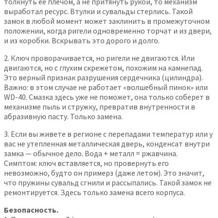
толкнуть её плечом, а не притянуть рукой, то механизм
выработал ресурс. Втулки и сувальды стерлись. Такой
замок в любой момент может заклинить в промежуточном
положении, когда ригели одновременно торчат и из двери,
и из коробки. Вскрывать это дорого и долго.
2. Ключ проворачивается, но ригели не двигаются. Или
двигаются, но с глухим скрежетом, похожим на камнепад.
Это верный признак разрушения сердечника (цилиндра).
Важно: в этом случае не работает «волшебный пинок» или
WD-40. Смазка здесь уже не поможет, она только соберет в
механизме пыль и стружку, превратив внутренности в
абразивную пасту. Только замена.
3. Если вы живете в регионе с перепадами температур или у
вас не утепленная металлическая дверь, конденсат внутри
замка — обычное дело. Вода + металл = ржавчина.
Симптом: ключ вставляется, но провернуть его
невозможно, будто он примерз (даже летом). Это значит,
что пружины сувальд сгнили и рассыпались. Такой замок не
ремонтируется. Здесь только замена всего корпуса.
Безопасность.