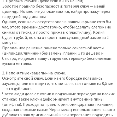
1. Пропажа ключей (даже если вы их нашли).
Золотое правило безопасности: потерял ключ — меняй
цилиндр. Но многие успокаиваются, найдя пропажу через
пару дней под диваном.
Однако, если ключ отсутствовал в вашем кармане хотя бы
час, этого времени достаточно, чтобы сделать слепок (не
снимая оттиска, а просто прижав к пластилину). Копия
будет грубой, но она откроет ваш сувальдный замок за 2
минуты.
Правильное решение: замена только секретной части
(цилиндра/личинки) без замены планки. Это дешево и
быстро, но делает вашу старую «потеряшку» бесполезным
куском металла.
2. Непонятные «зацепы» на ключе.
Осмотрите свой ключ. Если на его бородке появились
заусенцы, или вы видите, что металл стал тоньше на 0,5 мм
— это дубликат.
Часто люди делают копии в подземных переходах на плохих
станках. Такие ключи деформируют внутренние пины
(штифты). Проходя по траектории, они царапают канавки,
создавая «ложные пазы». Через месяц использования такого
дубликата ваш оригинальный ключ перестанет подходить