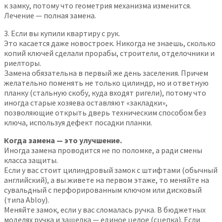
к замку, потому что геометрия механизма изменится.
Лечение — полная замена.
3. Если вы купили квартиру с рук.
Это касается даже новостроек. Никогда не знаешь, сколько
копий ключей сделали прорабы, строители, отделочники и
риелторы.
Замена обязательна в первый же день заселения. Причем
желательно поменять не только цилиндр, но и ответную
планку (стальную скобу, куда входят ригели), потому что
иногда старые хозяева оставляют «закладки»,
позволяющие открыть дверь техническим способом без
ключа, используя дефект посадки планки.
Когда замена — это улучшение.
Иногда замена проводится не по поломке, а ради смены
класса защиты.
Если у вас стоит цилиндровый замок с штифтами (обычный
английский), а вы живете на первом этаже, то меняйте на
сувальдный с перфорированным ключом или дисковый
(типа Abloy).
Меняйте замок, если у вас сломалась ручка. В бюджетных
моделях ручка и защелка — единое целое (сцепка). Если