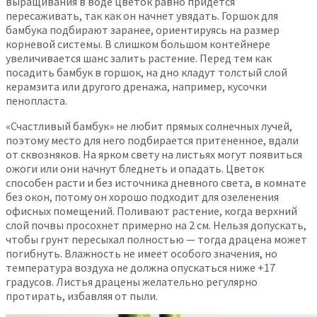
выращивания в воде цветок равно придется
пересаживать, так как он начнет увядать. Горшок для
бамбука подбирают заранее, ориентируясь на размер
корневой системы. В слишком большом контейнере
увеличивается шанс залить растение. Перед тем как
посадить бамбук в горшок, на дно кладут толстый слой
керамзита или другого дренажа, например, кусочки
пенопласта.
«Счастливый бамбук» не любит прямых солнечных лучей,
поэтому место для него подбирается притененное, вдали
от сквозняков. На ярком свету на листьях могут появиться
ожоги или они начнут бледнеть и опадать. Цветок
способен расти и без источника дневного света, в комнате
без окон, потому он хорошо подходит для озеленения
офисных помещений. Поливают растение, когда верхний
слой почвы просохнет примерно на 2 см. Нельзя допускать,
чтобы грунт пересыхал полностью — тогда драцена может
погибнуть. Влажность не имеет особого значения, но
температура воздуха не должна опускаться ниже +17
градусов. Листья драцены желательно регулярно
протирать, избавляя от пыли.