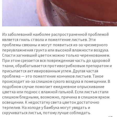
Из заболеваний наиболее распространенной проблемой
является гниль ствола и пожелтение листьев. Эти
проблемы связаны и могут появиться из-за чрезмерного
переувлажнения грунта или высокой влажности воздуха.
Спасти загнивший цветок можно только черенкованием.
При этом срезается вся поврежденная часть до здоровой
ткани, обрабатывается противогрибковым препаратом и
присыпается активированным углем. Другая частая
проблема — это пожелтение кончиков листьев. Такое
происходит из-за слишком сухого воздуха в помещении. В
подобном случае помогает ежедневное опрыскивание
цветка или поднос с влажной галькой. Если листья стали
слишком бледными, возможно, причина в слишком ярком
освещении. К недостатку света цветок достаточно
терпелив. На холоде у бамбука могут увядать и
скручиваться листья, потому лучше соблюдать