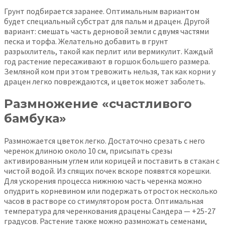
Грунт подбирается заранее. Оптимальным вариантом
будет специальный субстрат для пальм и драцен. Другой
вариант: смешать часть дерновой земли с двумя частями
песка и торфа. Желательно добавить в грунт
разрыхлитель, такой как перлит или вермикулит. Каждый
год растение пересаживают в горшок большего размера.
Земляной ком при этом тревожить нельзя, так как корни у
драцен легко повреждаются, и цветок может заболеть.
Размножение «счастливого
бамбука»
Размножается цветок легко. Достаточно срезать с него
черенок длиною около 10 см, присыпать срезы
активированным углем или корицей и поставить в стакан с
чистой водой. Из спящих почек вскоре появятся корешки.
Для ускорения процесса нижнюю часть черенка можно
опудрить корневином или подержать отросток несколько
часов в растворе со стимулятором роста. Оптимальная
температура для черенкования драцены Сандера — +25-27
градусов. Растение также можно размножать семенами,