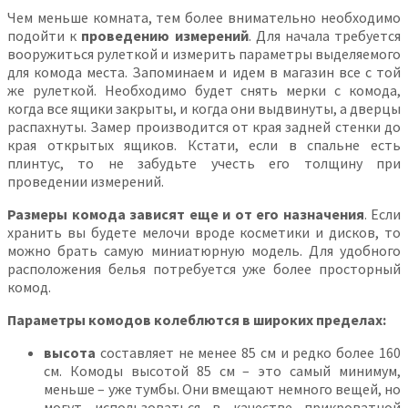
Чем меньше комната, тем более внимательно необходимо
подойти к
проведению измерений
. Для начала требуется
вооружиться рулеткой и измерить параметры выделяемого
для комода места. Запоминаем и идем в магазин все с той
же рулеткой. Необходимо будет снять мерки с комода,
когда все ящики закрыты, и когда они выдвинуты, а дверцы
распахнуты. Замер производится от края задней стенки до
края открытых ящиков. Кстати, если в спальне есть
плинтус, то не забудьте учесть его толщину при
проведении измерений.
Размеры комода зависят еще и от его назначения
. Если
хранить вы будете мелочи вроде косметики и дисков, то
можно брать самую миниатюрную модель. Для удобного
расположения белья потребуется уже более просторный
комод.
Параметры комодов колеблются в широких пределах:
высота
составляет не менее 85 см и редко более 160
см. Комоды высотой 85 см – это самый минимум,
меньше – уже тумбы. Они вмещают немного вещей, но
могут использоваться в качестве прикроватной